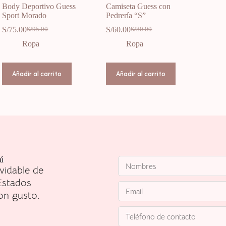
Body Deportivo Guess
Camiseta Guess con
Sport Morado
Pedrería “S”
S/
75.00
S/
60.00
S/
95.00
S/
80.00
Ropa
Ropa
Añadir al carrito
Añadir al carrito
rú
vidable de
Estados
on gusto.