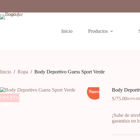
Inicio
Productos
Inicio
/
Ropa
/
Body Deportivo Guess Sport Verde
Body Deporti
Nuevo
OFERTA
S/
75.00
S/
95.0
¡Sube de nivel
garantiza un 