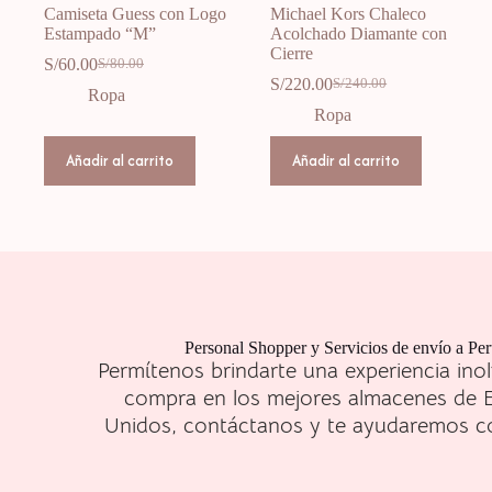
Camiseta Guess con Logo
Michael Kors Chaleco
Estampado “M”
Acolchado Diamante con
Cierre
S/
60.00
S/
80.00
S/
220.00
S/
240.00
Ropa
Ropa
Añadir al carrito
Añadir al carrito
Personal Shopper y Servicios de envío a Pe
Permítenos brindarte una experiencia inol
compra en los mejores almacenes de 
Unidos, contáctanos y te ayudaremos c