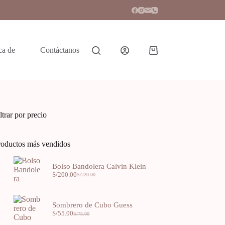
ca de
Contáctanos
ltrar por precio
roductos más vendidos
Bolso Bandolera Calvin Klein
S/
200.00
S/
220.00
Sombrero de Cubo Guess
S/
55.00
S/
75.00