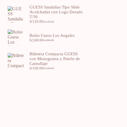
GUESS Sandalias Tipo Slide
Acolchadas con Logo Dorado
T/36
S/
120.00
S/
140.00
Bolso Guess Los Angeles
S/
240.00
S/
260.00
Billetera Compacta GUESS
con Monograma y Patrón de
Camuflaje
S/
100.00
S/
120.00